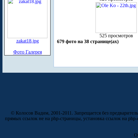
525 просмотров
zakat18.jpg
679 фото на 38 странице(ах)
Фото Галерея
© Колосов Вадим, 2001-2011. Запрещается без предварител
прямых ссылок не на php-страницы, установка ссылок на php
О