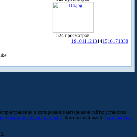
524 просмотров
1
9
10
11
12
13
14
15
16
17
18
38
uke
аспространение и копирование материалов сайта; установка
нарушающие авторские права
. Контактный имэйл:
admin@law-
2.