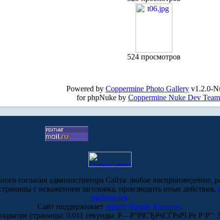
524 просмотров
Powered by
Coppermine Photo Gallery
v1.2.0-N
for phpNuke by
Coppermine Nuke Dev Team
ьного согласия администратора Сайта: любое воспроизведение, р
-страницы с искажением заголовка, производить иные действия,
students.net
.
Сайт поддерживает
юрист Вадим Колосов
.
ткрытие страницы: 0.011 секунды. Р—Р°РїСЂРѕСЃРѕРІ Рє Р‘Р”: 3