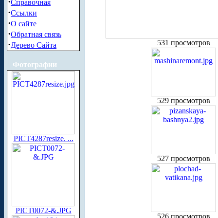
·
Справочная
·
Ссылки
·
О сайте
·
Обратная связь
531 просмотров
·
Дерево Сайта
Фотографии
529 просмотров
PICT4287resize. ...
527 просмотров
PICT0072-&.JPG
526 просмотров