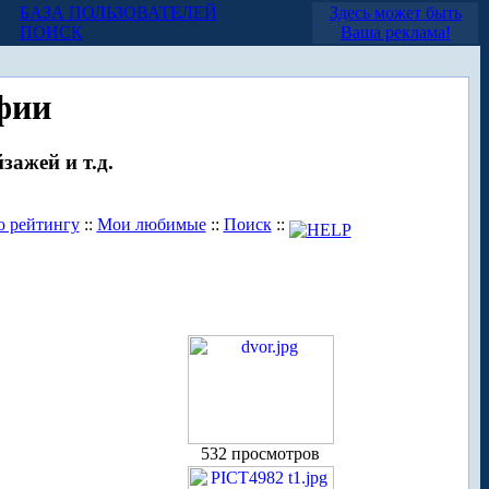
БАЗА ПОЛЬЗОВАТЕЛЕЙ
Здесь может быть
ПОИСК
Ваша реклама!
фии
зажей и т.д.
о рейтингу
::
Мои любимые
::
Поиск
::
532 просмотров