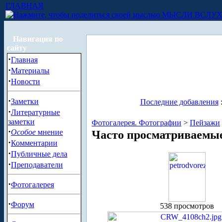
ГЛАВНАЯ
МЫСЛИ ВСЛУ
Навигация по
сайту
·
Главная
·
Материалы
·
Новости
·
Заметки
Последние добавления
·
Литературные
заметки
Фотогалерея. Фотографии
>
Пейзажи
·
Особое
мнение
Часто просматриваемы
·
Комментарии
·
Публичные дела
·
Преподаватели
·
Фотогалерея
·
Форум
538 просмотров