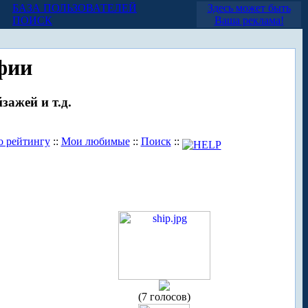
БАЗА ПОЛЬЗОВАТЕЛЕЙ
Здесь может быть
ПОИСК
Ваша реклама!
фии
зажей и т.д.
о рейтингу
::
Мои любимые
::
Поиск
::
(7 голосов)