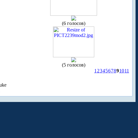
(6 голосов)
(5 голосов)
1
2
3
4
5
6
7
8
9
10
11
uke