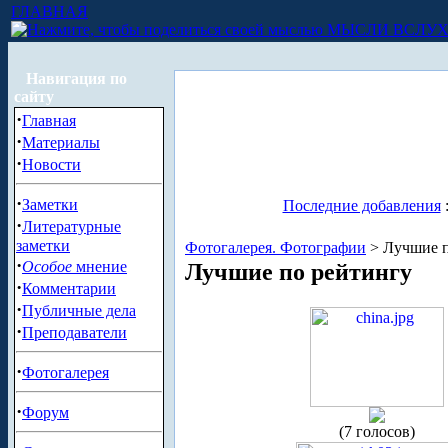
ГЛАВНАЯ
МЫСЛИ ВСЛУ
Навигация по
сайту
·
Главная
·
Материалы
·
Новости
·
Заметки
Последние добавления
·
Литературные
заметки
Фотогалерея. Фотографии
> Лучшие п
·
Особое
мнение
Лучшие по рейтингу
·
Комментарии
·
Публичные дела
·
Преподаватели
·
Фотогалерея
·
Форум
(7 голосов)