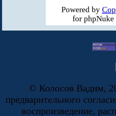
Powered by
Cop
for phpNuke
© Колосов Вадим, 20
предварительного согласи
воспроизведение, рас