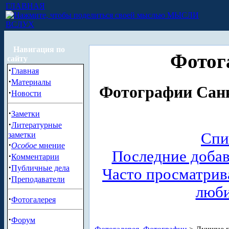
ГЛАВНАЯ
МЫСЛИ
ВСЛУХ
Навигация по
Фотог
сайту
·
Главная
·
Материалы
Фотографии Санк
·
Новости
·
Заметки
·
Литературные
Спи
заметки
·
Особое
мнение
Последние доба
·
Комментарии
·
Публичные дела
Часто просматри
·
Преподаватели
люб
·
Фотогалерея
·
Форум