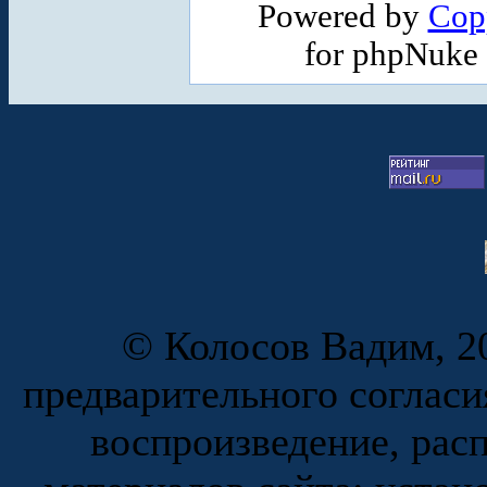
Powered by
Cop
for phpNuke
© Колосов Вадим, 20
предварительного согласи
воспроизведение, рас