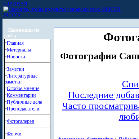
ГЛАВНАЯ
МЫСЛИ
ВСЛУХ
Навигация по
Фотог
сайту
·
Главная
·
Материалы
Фотографии Санк
·
Новости
·
Заметки
·
Литературные
Спи
заметки
·
Особое
мнение
Последние доба
·
Комментарии
·
Публичные дела
Часто просматри
·
Преподаватели
люб
·
Фотогалерея
·
Форум