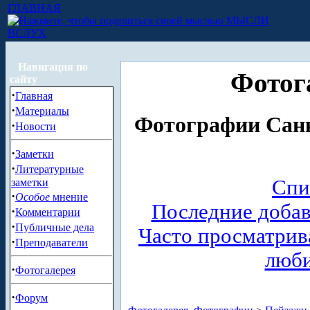
ГЛАВНАЯ
МЫСЛИ
ВСЛУХ
Навигация по
Фотог
сайту
·
Главная
·
Материалы
Фотографии Санк
·
Новости
·
Заметки
·
Литературные
Спи
заметки
·
Особое
мнение
Последние доба
·
Комментарии
·
Публичные дела
Часто просматри
·
Преподаватели
люб
·
Фотогалерея
·
Форум