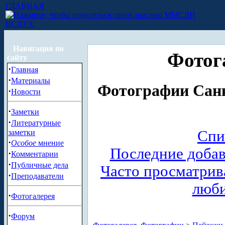
ГЛАВНАЯ
МЫСЛИ
ВСЛУХ
Навигация по
Фотог
сайту
·
Главная
·
Материалы
Фотографии Санк
·
Новости
·
Заметки
·
Литературные
Спи
заметки
·
Особое
мнение
Последние доба
·
Комментарии
·
Публичные дела
Часто просматри
·
Преподаватели
люб
·
Фотогалерея
·
Форум