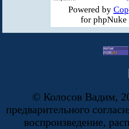
Powered by
Cop
for phpNuke
© Колосов Вадим, 20
предварительного согласи
воспроизведение, рас