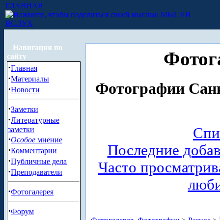
ГЛАВНАЯ
МЫСЛИ
ВСЛУХ
Навигация по
Фотог
сайту
·
Главная
·
Материалы
Фотографии Санк
·
Новости
·
Заметки
·
Литературные
Спи
заметки
·
Особое
мнение
Последние доба
·
Комментарии
·
Публичные дела
Часто просматри
·
Преподаватели
люб
·
Фотогалерея
·
Форум