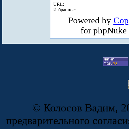
URL:
Избранное:
Powered by
Cop
for phpNuke
© Колосов Вадим, 20
предварительного согласи