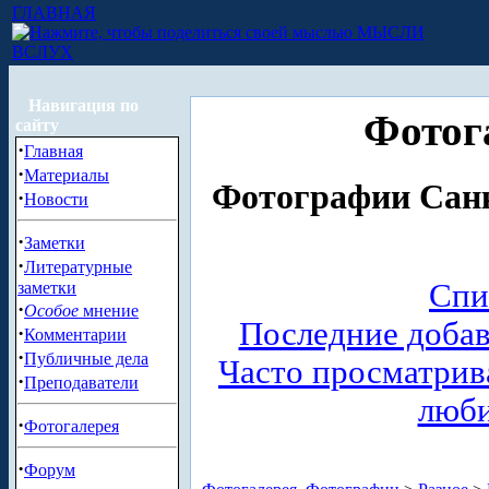
ГЛАВНАЯ
МЫСЛИ
ВСЛУХ
Навигация по
Фотог
сайту
·
Главная
·
Материалы
Фотографии Санк
·
Новости
·
Заметки
·
Литературные
Спи
заметки
·
Особое
мнение
Последние доба
·
Комментарии
·
Публичные дела
Часто просматри
·
Преподаватели
люб
·
Фотогалерея
·
Форум