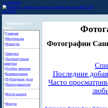
ГЛАВНАЯ
МЫСЛИ
ВСЛУХ
Навигация по
Фотог
сайту
·
Главная
·
Материалы
Фотографии Санк
·
Новости
·
Заметки
·
Литературные
Спи
заметки
·
Особое
мнение
Последние доба
·
Комментарии
·
Публичные дела
Часто просматри
·
Преподаватели
люб
·
Фотогалерея
·
Форум