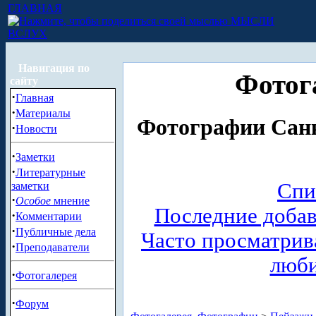
ГЛАВНАЯ
МЫСЛИ
ВСЛУХ
Навигация по
Фотог
сайту
·
Главная
·
Материалы
Фотографии Санк
·
Новости
·
Заметки
·
Литературные
Спи
заметки
·
Особое
мнение
Последние доба
·
Комментарии
·
Публичные дела
Часто просматри
·
Преподаватели
люб
·
Фотогалерея
·
Форум