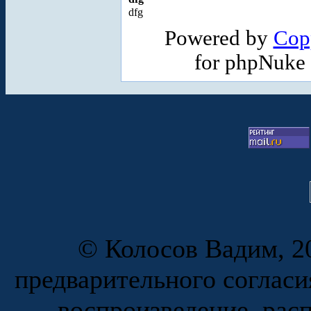
dfg
Powered by
Cop
for phpNuke
© Колосов Вадим, 20
предварительного согласи
воспроизведение, рас