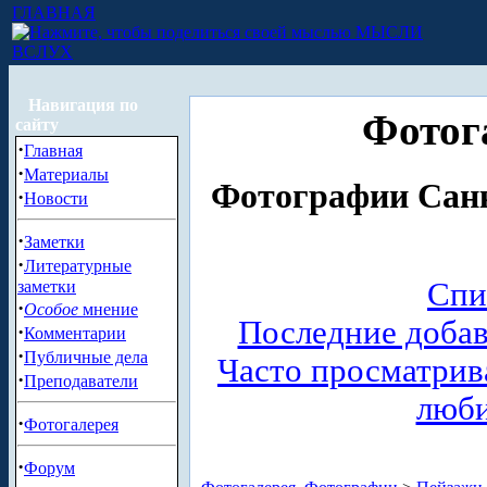
ГЛАВНАЯ
МЫСЛИ
ВСЛУХ
Навигация по
Фотог
сайту
·
Главная
·
Материалы
Фотографии Санк
·
Новости
·
Заметки
·
Литературные
Спи
заметки
·
Особое
мнение
Последние доба
·
Комментарии
·
Публичные дела
Часто просматри
·
Преподаватели
люб
·
Фотогалерея
·
Форум