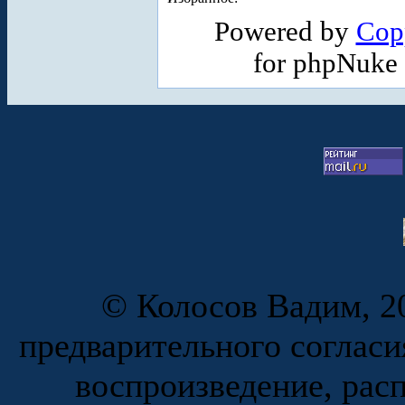
Powered by
Cop
for phpNuke
© Колосов Вадим, 20
предварительного согласи
воспроизведение, рас