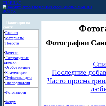
ГЛАВНАЯ
МЫСЛИ
ВСЛУХ
Навигация по
Фотог
сайту
·
Главная
·
Материалы
Фотографии Санк
·
Новости
·
Заметки
·
Литературные
Спи
заметки
·
Особое
мнение
Последние доба
·
Комментарии
·
Публичные дела
Часто просматри
·
Преподаватели
люб
·
Фотогалерея
·
Форум