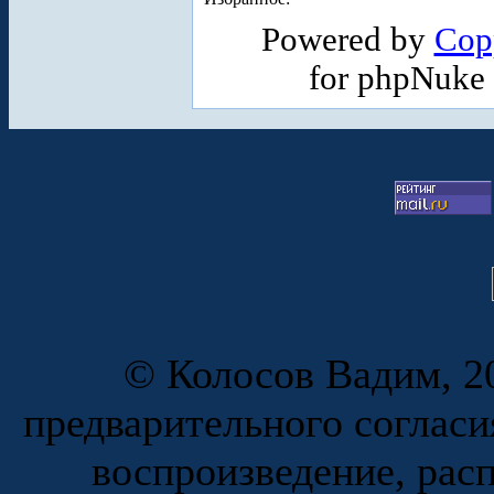
Powered by
Cop
for phpNuke
© Колосов Вадим, 20
предварительного согласи
воспроизведение, рас