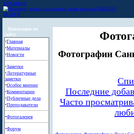
ГЛАВНАЯ
МЫСЛИ
ВСЛУХ
Навигация по
Фотог
сайту
·
Главная
·
Материалы
Фотографии Санк
·
Новости
·
Заметки
·
Литературные
Спи
заметки
·
Особое
мнение
Последние доба
·
Комментарии
·
Публичные дела
Часто просматри
·
Преподаватели
люб
·
Фотогалерея
·
Форум