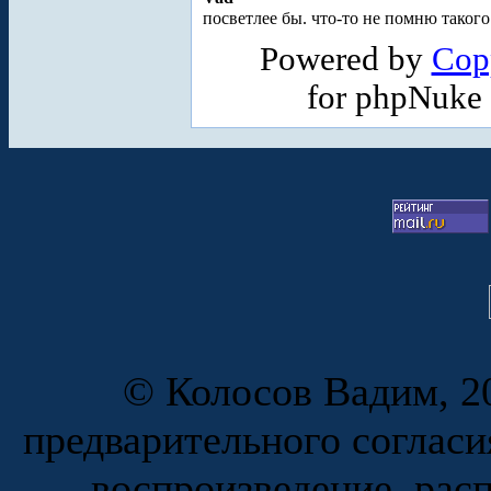
посветлее бы. что-то не помню такого 
Powered by
Cop
for phpNuke
© Колосов Вадим, 20
предварительного согласи
воспроизведение, рас