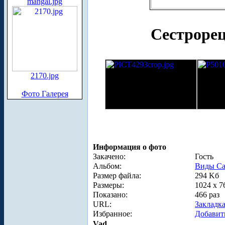
mangal.jpg
Сестрорец
2170.jpg
Фото Галерея
Информация о фото
Закачено:
Гость
Альбом:
Виды Са
Размер файла:
294 Kб
Размеры:
1024 x 7
Показано:
466 раз
URL:
Закладк
Избранное:
Добавит
Vad