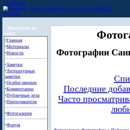
ГЛАВНАЯ
МЫСЛИ
ВСЛУХ
Навигация по
Фотог
сайту
·
Главная
·
Материалы
Фотографии Санк
·
Новости
·
Заметки
·
Литературные
Спи
заметки
·
Особое
мнение
Последние доба
·
Комментарии
·
Публичные дела
Часто просматри
·
Преподаватели
люб
·
Фотогалерея
·
Форум