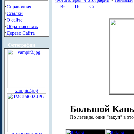
Фотогалерея. Фотографии
>
Пейзажи
·
Справочная
·
Ссылки
·
О сайте
·
Обратная связь
·
Дерево Сайта
Фотографии
vampir2.jpg
Большой Кань
По легенде, один "закуп" в эт