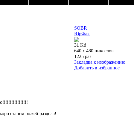
SOBR
ЮрФак
31 Kб
640 x 480 пикселов
1225 раз
Закладка к изображению
Добавить в избранное
!!!!!!!!!!!!!!!!
скоро станем рожей раздела!