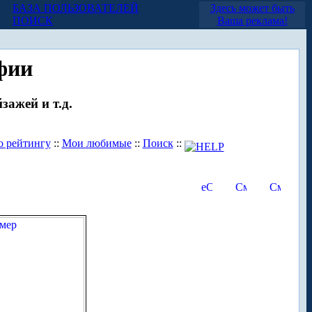
БАЗА ПОЛЬЗОВАТЕЛЕЙ
Здесь может быть
ПОИСК
Ваша реклама!
фии
зажей и т.д.
о рейтингу
::
Мои любимые
::
Поиск
::