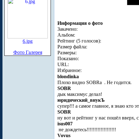
Информация о фото
Закачено:
Альбом:
Рейтинг (5 голосов):
6.jpg
Размер файла:
Фото Галерея
Размеры:
Показано:
URL:
Избранное:
blondinka
Плохо видно SOBRa
. Не годится.
SOBR
дык максимус делал!
юридический_внукЪ
супер!!! а самое главное, я знаю кто это!
SOBR
ну вот и рейтинг у нас пошёл вверх, 
isus007
не дождетесь!!!!!!!!!!!!!!!!!!!
Vovus