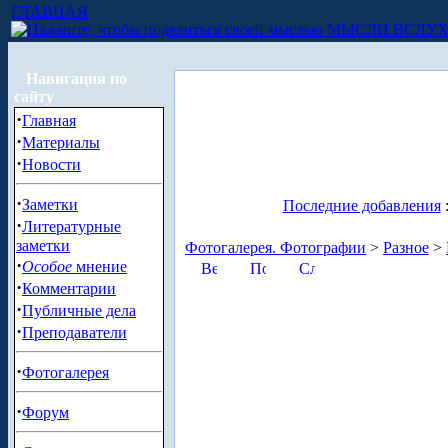
ГЛАВНАЯ
МЫСЛИ ВСЛУ
Навигация по
сайту
·
Главная
·
Материалы
·
Новости
·
Заметки
Последние добавления
·
Литературные
заметки
Фотогалерея. Фотографии
>
Разное
>
·
Особое
мнение
·
Комментарии
·
Публичные дела
·
Преподаватели
·
Фотогалерея
·
Форум