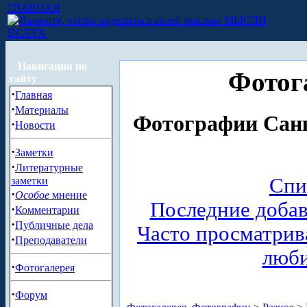
ГЛАВНАЯ
МЫСЛИ
ВСЛУХ
Навигация по
Фотог
сайту
·
Главная
·
Материалы
Фотографии Санк
·
Новости
·
Заметки
·
Литературные
Спи
заметки
·
Особое
мнение
Последние доба
·
Комментарии
·
Публичные дела
Часто просматри
·
Преподаватели
люб
·
Фотогалерея
·
Форум