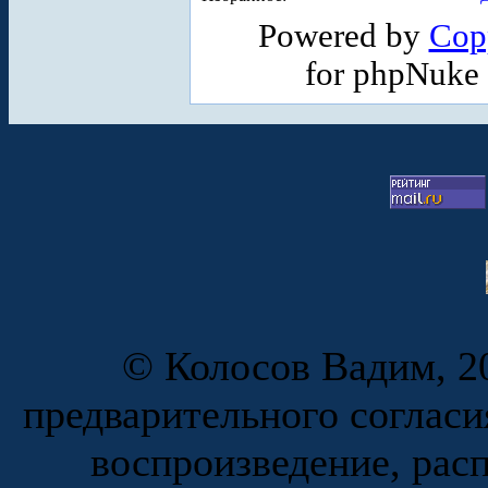
Powered by
Cop
for phpNuke
© Колосов Вадим, 20
предварительного согласи
воспроизведение, рас