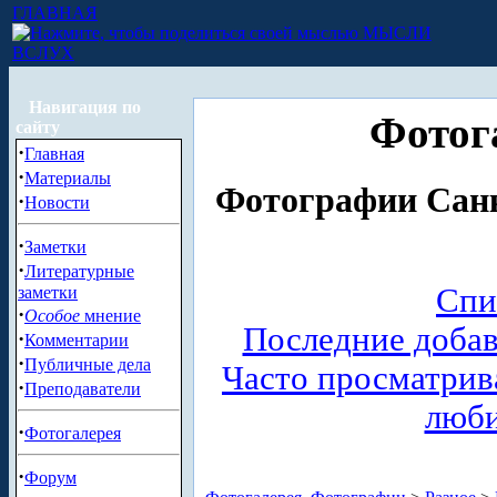
ГЛАВНАЯ
МЫСЛИ
ВСЛУХ
Навигация по
Фотог
сайту
·
Главная
·
Материалы
Фотографии Санк
·
Новости
·
Заметки
·
Литературные
Спи
заметки
·
Особое
мнение
Последние доба
·
Комментарии
·
Публичные дела
Часто просматри
·
Преподаватели
люб
·
Фотогалерея
·
Форум