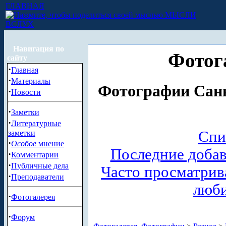
ГЛАВНАЯ
МЫСЛИ
ВСЛУХ
Навигация по
Фотог
сайту
·
Главная
·
Материалы
Фотографии Санк
·
Новости
·
Заметки
·
Литературные
Спи
заметки
·
Особое
мнение
Последние доба
·
Комментарии
·
Публичные дела
Часто просматри
·
Преподаватели
люб
·
Фотогалерея
·
Форум