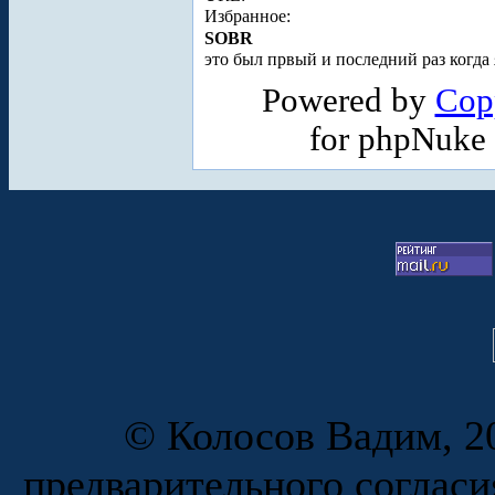
Избранное:
SOBR
это был првый и последний раз когда 
Powered by
Cop
for phpNuke
© Колосов Вадим, 20
предварительного согласи