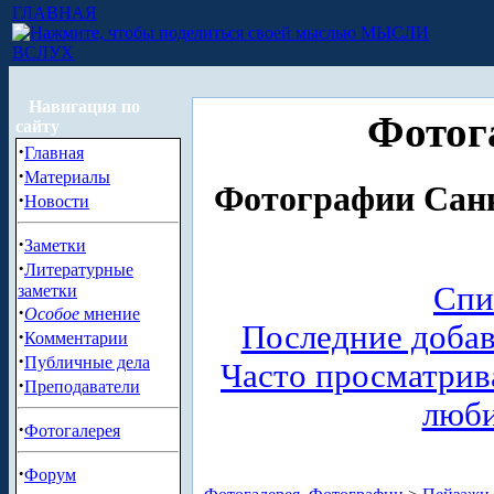
ГЛАВНАЯ
МЫСЛИ
ВСЛУХ
Навигация по
Фотог
сайту
·
Главная
·
Материалы
Фотографии Санк
·
Новости
·
Заметки
·
Литературные
Спи
заметки
·
Особое
мнение
Последние доба
·
Комментарии
·
Публичные дела
Часто просматри
·
Преподаватели
люб
·
Фотогалерея
·
Форум