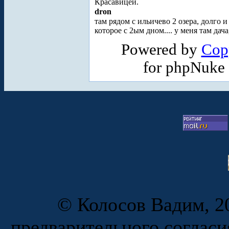
Красавицей.
dron
там рядом с ильичево 2 озера, долго и
которое с 2ым дном.... у меня там дач
Powered by
Cop
for phpNuke
© Колосов Вадим, 20
предварительного согласи