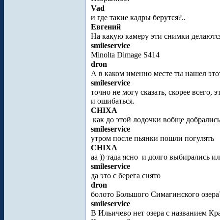
Vad
и где такие кадры берутся?..
Евгений
На какую камеру эти снимки делаютс
smileservice
Minolta Dimage S414
dron
А в каком именно месте ты нашел этот
smileservice
точно не могу сказать, скорее всего,
и ошибаться.
CHIXA
как до этой лодочки вобще добралис
smileservice
утром после пьянки пошли погулять
CHIXA
аа )) тада ясно
и долго выбирались ил
smileservice
да это с берега снято
dron
болото Большого Симагинского озера?
smileservice
В Ильичево нет озера с названием Кра