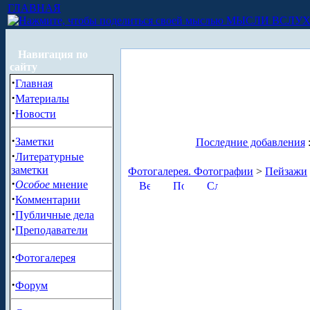
ГЛАВНАЯ
МЫСЛИ ВСЛУ
Навигация по
сайту
·
Главная
·
Материалы
·
Новости
·
Заметки
Последние добавления
·
Литературные
заметки
Фотогалерея. Фотографии
>
Пейзажи
·
Особое
мнение
·
Комментарии
·
Публичные дела
·
Преподаватели
·
Фотогалерея
·
Форум