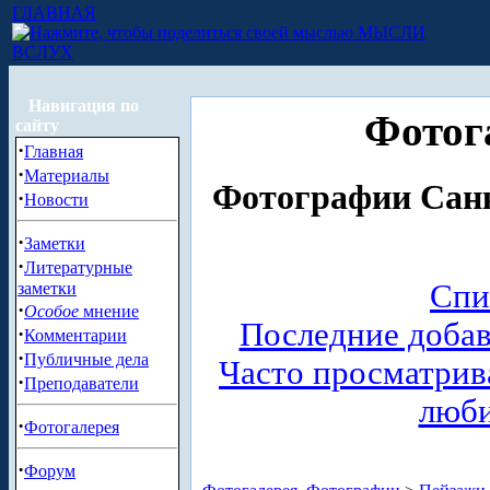
ГЛАВНАЯ
МЫСЛИ
ВСЛУХ
Навигация по
Фотог
сайту
·
Главная
·
Материалы
Фотографии Санк
·
Новости
·
Заметки
·
Литературные
Спи
заметки
·
Особое
мнение
Последние доба
·
Комментарии
·
Публичные дела
Часто просматри
·
Преподаватели
люб
·
Фотогалерея
·
Форум