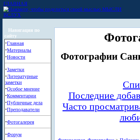
ГЛАВНАЯ
МЫСЛИ
ВСЛУХ
Навигация по
Фотог
сайту
·
Главная
·
Материалы
Фотографии Санк
·
Новости
·
Заметки
·
Литературные
Спи
заметки
·
Особое
мнение
Последние доба
·
Комментарии
·
Публичные дела
Часто просматри
·
Преподаватели
люб
·
Фотогалерея
·
Форум