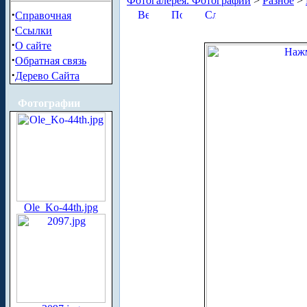
Фотогалерея. Фотографии
>
Разное
>
·
Справочная
·
Ссылки
·
О сайте
·
Обратная связь
·
Дерево Сайта
Фотографии
Ole_Ko-44th.jpg