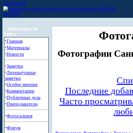
ГЛАВНАЯ
МЫСЛИ
ВСЛУХ
Навигация по
Фотог
сайту
·
Главная
·
Материалы
Фотографии Санк
·
Новости
·
Заметки
·
Литературные
Спи
заметки
·
Особое
мнение
Последние доба
·
Комментарии
·
Публичные дела
Часто просматри
·
Преподаватели
люб
·
Фотогалерея
·
Форум