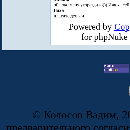
ой...эко меня угораздило))) Илюха се
Iluxa
платите деньги...
Powered by
Cop
for phpNuke
© Колосов Вадим, 20
предварительного согласи