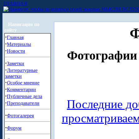
ГЛАВНАЯ
МЫСЛИ ВСЛУ
Навигация по
Ф
сайту
·
Главная
·
Материалы
·
Новости
Фотографии 
·
Заметки
·
Литературные
заметки
·
Особое
мнение
·
Комментарии
·
Публичные дела
Последние до
·
Преподаватели
просматривае
·
Фотогалерея
·
Форум