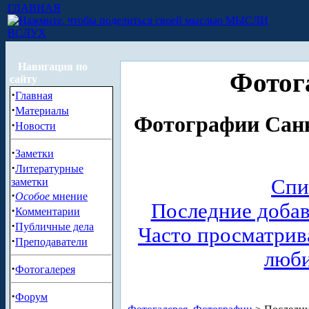
ГЛАВНАЯ
МЫСЛИ
ВСЛУХ
Навигация по
Фотог
сайту
·
Главная
·
Материалы
Фотографии Санк
·
Новости
·
Заметки
·
Литературные
Спи
заметки
·
Особое
мнение
Последние доба
·
Комментарии
·
Публичные дела
Часто просматри
·
Преподаватели
люб
·
Фотогалерея
·
Форум