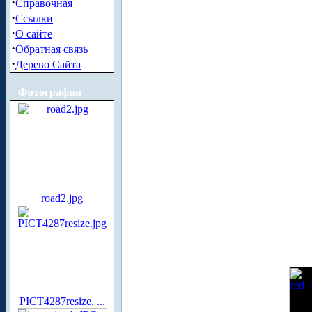
·
Справочная
·
Ссылки
·
О сайте
·
Обратная связь
·
Дерево Сайта
Фотографии
road2.jpg
PICT4287resize. ...