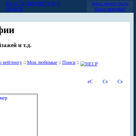
БАЗА ПОЛЬЗОВАТЕЛЕЙ
Здесь может быть
ПОИСК
Ваша реклама!
фии
зажей и т.д.
о рейтингу
::
Мои любимые
::
Поиск
::