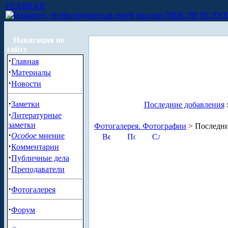
ГЛАВНАЯ
МЫСЛИ ВСЛУ
Навигация по
сайту
·
Главная
·
Материалы
·
Новости
·
Заметки
Последние добавления
·
Литературные
заметки
Фотогалерея. Фотографии
> Последни
·
Особое
мнение
·
Комментарии
·
Публичные дела
·
Преподаватели
·
Фотогалерея
·
Форум