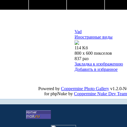
Vad
Иностранные виды
114 Kб
800 x 600 пикселов
837 раз
Закладка к изображению
Добавить в избранное
Powered by
Coppermine Photo Gallery
v1.2.0-N
for phpNuke by
Coppermine Nuke Dev Team