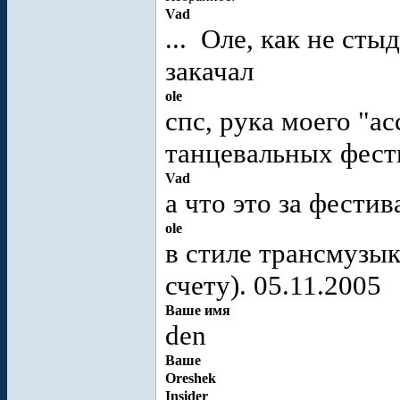
Vad
...
Оле, как не стыд
закачал
ole
спс, рука моего "
танцевальных фест
Vad
а что это за фестив
ole
в стиле трансмузы
счету). 05.11.2005
Ваше имя
den
Ваше
Oreshek
Insider