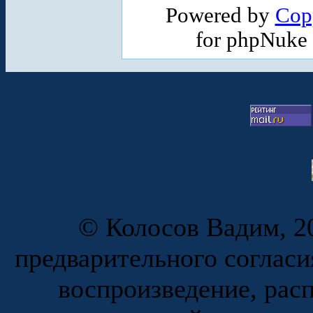
Powered by
Cop
for phpNuke
© Колосов Вадим, 20
предварительного согласи
воспроизведение, рас