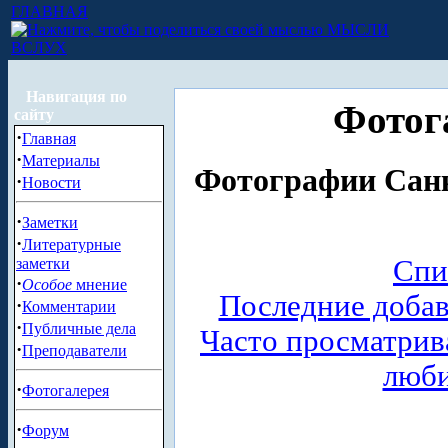
ГЛАВНАЯ
МЫСЛИ
ВСЛУХ
Навигация по
Фотог
сайту
·
Главная
·
Материалы
Фотографии Санк
·
Новости
·
Заметки
·
Литературные
Спи
заметки
·
Особое
мнение
Последние доба
·
Комментарии
·
Публичные дела
Часто просматри
·
Преподаватели
люб
·
Фотогалерея
·
Форум