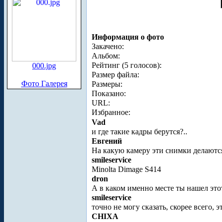
Информация о фото
Закачено:
Альбом:
Рейтинг (5 голосов):
000.jpg
Размер файла:
Фото Галерея
Размеры:
Показано:
URL:
Избранное:
Vad
и где такие кадры берутся?..
Евгений
На какую камеру эти снимки делаютс
smileservice
Minolta Dimage S414
dron
А в каком именно месте ты нашел этот
smileservice
точно не могу сказать, скорее всего,
CHIXA