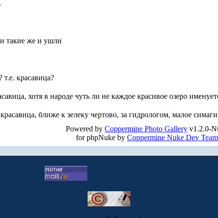
ь
и такие же и ушли
 т.е. красавица?
савица, хотя в народе чуть ли не каждое красивое озеро именуе
 красавица, ближе к зелеку чертово, за гидрологом, малое симагин
Powered by
Coppermine Photo Gallery
v1.2.0-N
for phpNuke by
Coppermine Nuke Dev Team