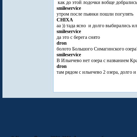
как до этой лодочки вобще добралис
smileservice
утром после пьянки пошли погулять
CHIXA
аа )) тада ясно
и долго выбирались ил
smileservice
да это с берега снято
dron
болото Большого Симагинского озера?
smileservice
В Ильичево нет озера с названием Кра
dron
там рядом с ильичево 2 озера, долго и