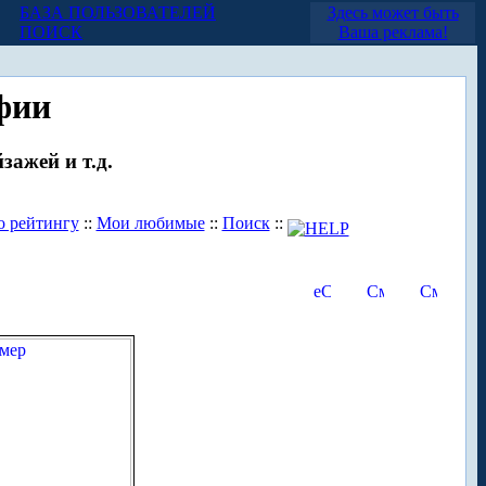
БАЗА ПОЛЬЗОВАТЕЛЕЙ
Здесь может быть
ПОИСК
Ваша реклама!
фии
зажей и т.д.
о рейтингу
::
Мои любимые
::
Поиск
::