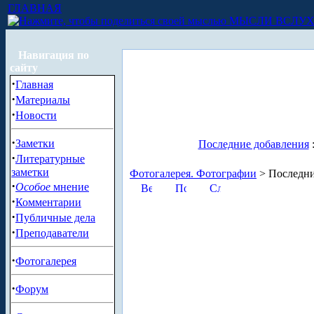
ГЛАВНАЯ
МЫСЛИ ВСЛУ
Навигация по
сайту
·
Главная
·
Материалы
·
Новости
·
Заметки
Последние добавления
·
Литературные
заметки
Фотогалерея. Фотографии
> Последни
·
Особое
мнение
·
Комментарии
·
Публичные дела
·
Преподаватели
·
Фотогалерея
·
Форум