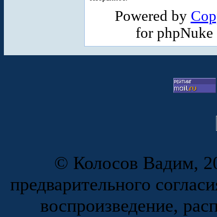
Powered by
Cop
for phpNuke
© Колосов Вадим, 20
предварительного согласи
воспроизведение, рас