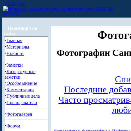
ГЛАВНАЯ
МЫСЛИ
ВСЛУХ
Навигация по
Фотог
сайту
·
Главная
·
Материалы
Фотографии Санк
·
Новости
·
Заметки
·
Литературные
Спи
заметки
·
Особое
мнение
Последние доба
·
Комментарии
·
Публичные дела
Часто просматри
·
Преподаватели
люб
·
Фотогалерея
·
Форум