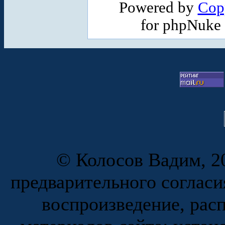
Powered by
Cop
for phpNuke
© Колосов Вадим, 20
предварительного согласи
воспроизведение, рас