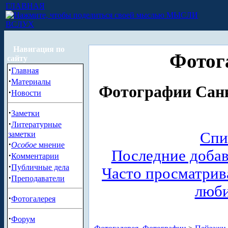
ГЛАВНАЯ
МЫСЛИ
ВСЛУХ
Навигация по
Фотог
сайту
·
Главная
·
Материалы
Фотографии Санк
·
Новости
·
Заметки
·
Литературные
Спи
заметки
·
Особое
мнение
Последние доба
·
Комментарии
·
Публичные дела
Часто просматри
·
Преподаватели
люб
·
Фотогалерея
·
Форум