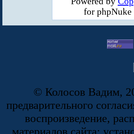
Powered by
Cop
for phpNuke
© Колосов Вадим, 20
предварительного согласи
воспроизведение, рас
материалов сайта; устан