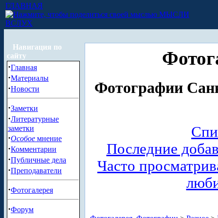
ГЛАВНАЯ
МЫСЛИ
ВСЛУХ
Навигация по
Фотог
сайту
·
Главная
·
Материалы
Фотографии Санк
·
Новости
·
Заметки
·
Литературные
Спи
заметки
·
Особое
мнение
Последние доба
·
Комментарии
·
Публичные дела
Часто просматри
·
Преподаватели
люб
·
Фотогалерея
·
Форум