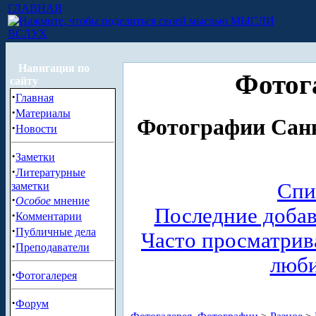
ГЛАВНАЯ
МЫСЛИ
ВСЛУХ
Навигация по
Фотог
сайту
·
Главная
·
Материалы
Фотографии Санк
·
Новости
·
Заметки
·
Литературные
Спи
заметки
·
Особое
мнение
Последние доба
·
Комментарии
·
Публичные дела
Часто просматри
·
Преподаватели
люб
·
Фотогалерея
·
Форум