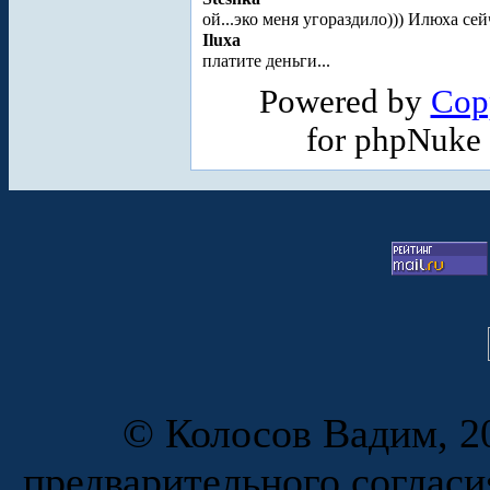
ой...эко меня угораздило))) Илюха се
Iluxa
платите деньги...
Powered by
Cop
for phpNuke
© Колосов Вадим, 20
предварительного согласи