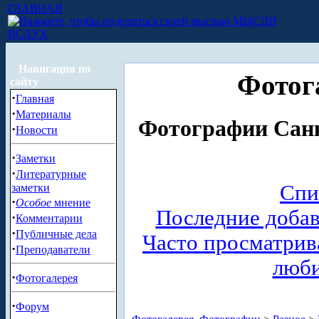
ГЛАВНАЯ
МЫСЛИ
ВСЛУХ
Навигация по
Фотог
сайту
·
Главная
·
Материалы
Фотографии Санк
·
Новости
·
Заметки
·
Литературные
Спи
заметки
·
Особое
мнение
Последние доба
·
Комментарии
·
Публичные дела
Часто просматри
·
Преподаватели
люб
·
Фотогалерея
·
Форум