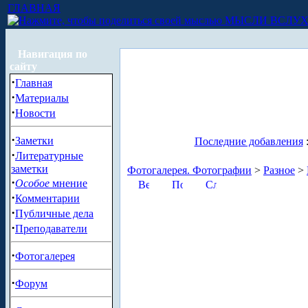
ГЛАВНАЯ
МЫСЛИ ВСЛУ
Навигация по
сайту
·
Главная
·
Материалы
·
Новости
·
Заметки
Последние добавления
·
Литературные
заметки
Фотогалерея. Фотографии
>
Разное
>
·
Особое
мнение
·
Комментарии
·
Публичные дела
·
Преподаватели
·
Фотогалерея
·
Форум