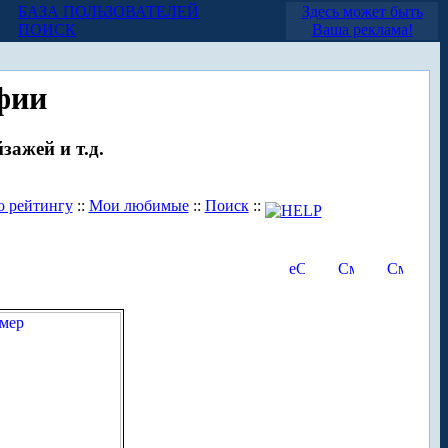
БАЗА ПОЛЬЗОВАТЕЛЕЙ
Здесь может быть
ПОИСК
Ваша реклама!
фии
зажей и т.д.
о рейтингу
::
Мои любимые
::
Поиск
::