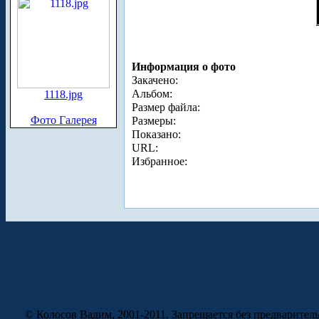
Информация о фото
Закачено:
Альбом:
1118.jpg
Размер файла:
Фото Галерея
Размеры:
Показано:
URL:
Избранное:
© Колосов Вадим, 2001-2011. Запрещается без предварител