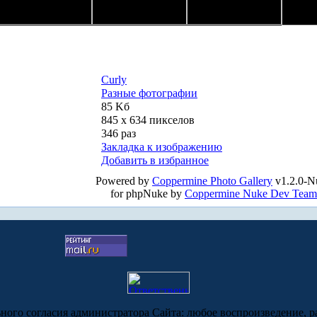
Curly
Разные фотографии
85 Kб
845 x 634 пикселов
346 раз
Закладка к изображению
Добавить в избранное
Powered by
Coppermine Photo Gallery
v1.2.0-N
for phpNuke by
Coppermine Nuke Dev Team
ьного согласия администратора Сайта: любое воспроизведение, р