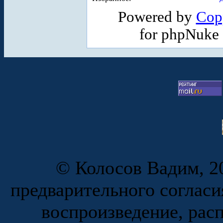
Powered by
Cop
for phpNuke
© Колосов Вадим, 20
предварительного согласи
воспроизведение, рас