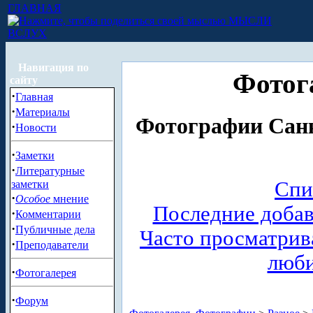
ГЛАВНАЯ
МЫСЛИ
ВСЛУХ
Навигация по
Фотог
сайту
·
Главная
·
Материалы
Фотографии Санк
·
Новости
·
Заметки
·
Литературные
Спи
заметки
·
Особое
мнение
Последние доба
·
Комментарии
·
Публичные дела
Часто просматри
·
Преподаватели
люб
·
Фотогалерея
·
Форум