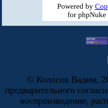
Powered by
Cop
for phpNuke
© Колосов Вадим, 20
предварительного согласи
воспроизведение, рас