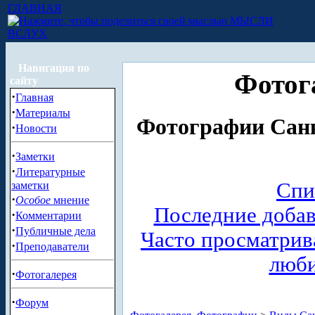
ГЛАВНАЯ
МЫСЛИ
ВСЛУХ
Навигация по
Фотог
сайту
·
Главная
·
Материалы
Фотографии Санк
·
Новости
·
Заметки
·
Литературные
Спи
заметки
·
Особое
мнение
Последние доба
·
Комментарии
·
Публичные дела
Часто просматри
·
Преподаватели
люб
·
Фотогалерея
·
Форум