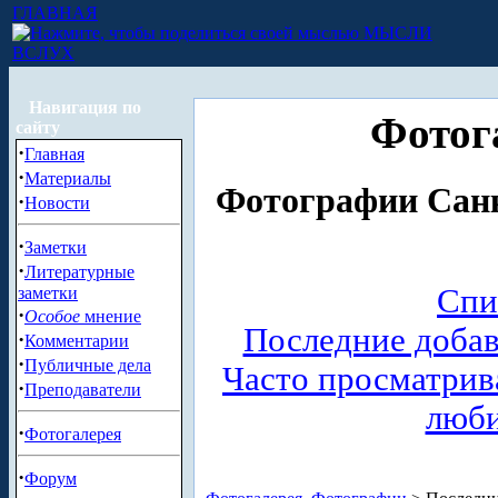
ГЛАВНАЯ
МЫСЛИ
ВСЛУХ
Навигация по
Фотог
сайту
·
Главная
·
Материалы
Фотографии Санк
·
Новости
·
Заметки
·
Литературные
Спи
заметки
·
Особое
мнение
Последние доба
·
Комментарии
·
Публичные дела
Часто просматри
·
Преподаватели
люб
·
Фотогалерея
·
Форум