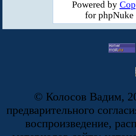
Powered by
Cop
for phpNuke
© Колосов Вадим, 20
предварительного согласи
воспроизведение, рас