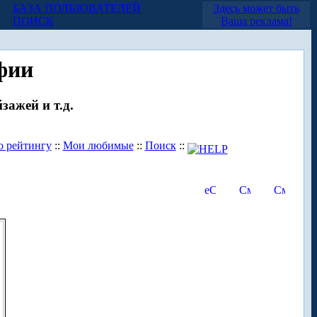
БАЗА ПОЛЬЗОВАТЕЛЕЙ
Здесь может быть
ПОИСК
Ваша реклама!
фии
зажей и т.д.
о рейтингу
::
Мои любимые
::
Поиск
::