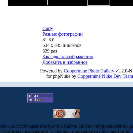
Curly
Разные фотографии
81 Kб
634 x 845 пикселов
339 раз
Закладка к изображению
Добавить в избранное
Powered by
Coppermine Photo Gallery
v1.2.0-N
for phpNuke by
Coppermine Nuke Dev Team
ьного согласия администратора Сайта: любое воспроизведение, р
-страницы с искажением заголовка, производить иные действия,