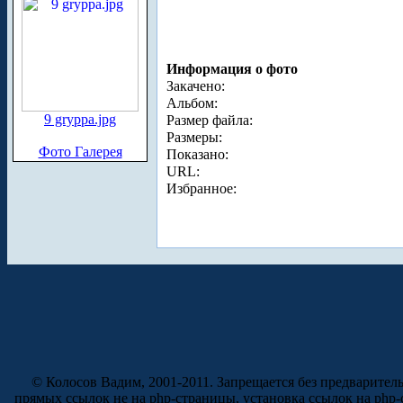
Информация о фото
Закачено:
Альбом:
9 gryppa.jpg
Размер файла:
Размеры:
Фото Галерея
Показано:
URL:
Избранное:
© Колосов Вадим, 2001-2011. Запрещается без предварител
прямых ссылок не на php-страницы, установка ссылок на php