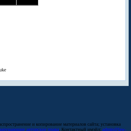
uke
аспространение и копирование материалов сайта; установка
нарушающие авторские права
. Контактный имэйл:
admin@law-