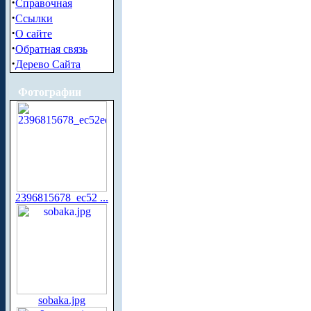
·
Справочная
·
Ссылки
·
О сайте
·
Обратная связь
·
Дерево Сайта
Фотографии
2396815678_ec52 ...
sobaka.jpg