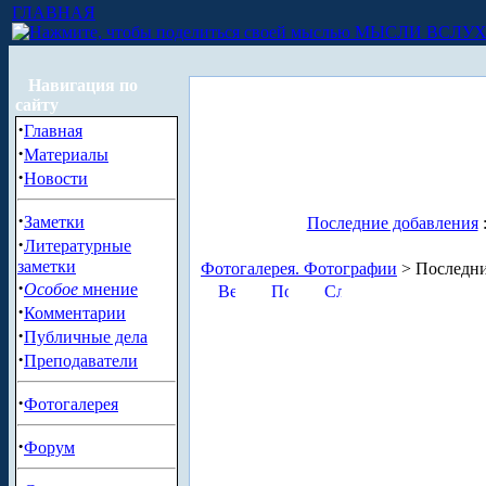
ГЛАВНАЯ
МЫСЛИ ВСЛУ
Навигация по
сайту
·
Главная
·
Материалы
·
Новости
·
Заметки
Последние добавления
·
Литературные
заметки
Фотогалерея. Фотографии
> Последни
·
Особое
мнение
·
Комментарии
·
Публичные дела
·
Преподаватели
·
Фотогалерея
·
Форум