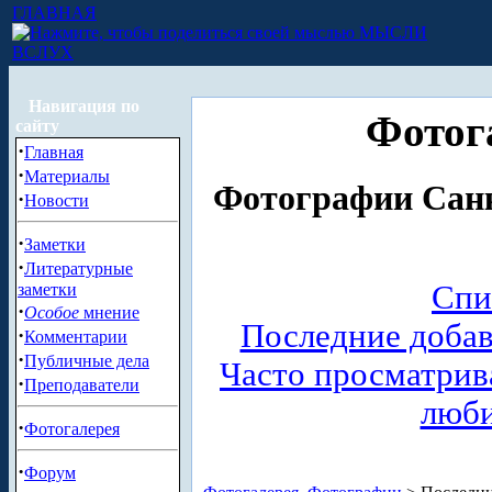
ГЛАВНАЯ
МЫСЛИ
ВСЛУХ
Навигация по
Фотог
сайту
·
Главная
·
Материалы
Фотографии Санк
·
Новости
·
Заметки
·
Литературные
Спи
заметки
·
Особое
мнение
Последние доба
·
Комментарии
·
Публичные дела
Часто просматри
·
Преподаватели
люб
·
Фотогалерея
·
Форум