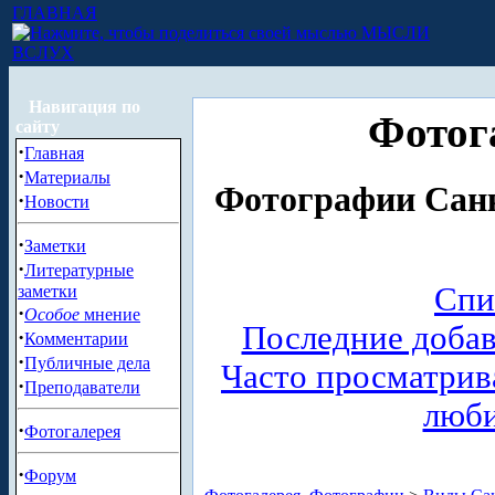
ГЛАВНАЯ
МЫСЛИ
ВСЛУХ
Навигация по
Фотог
сайту
·
Главная
·
Материалы
Фотографии Санк
·
Новости
·
Заметки
·
Литературные
Спи
заметки
·
Особое
мнение
Последние доба
·
Комментарии
·
Публичные дела
Часто просматри
·
Преподаватели
люб
·
Фотогалерея
·
Форум