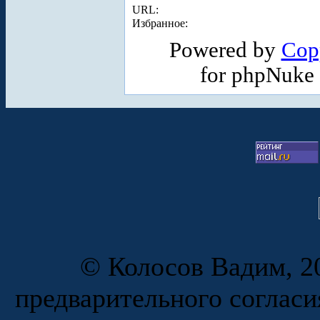
URL:
Избранное:
Powered by
Cop
for phpNuke
© Колосов Вадим, 20
предварительного согласи