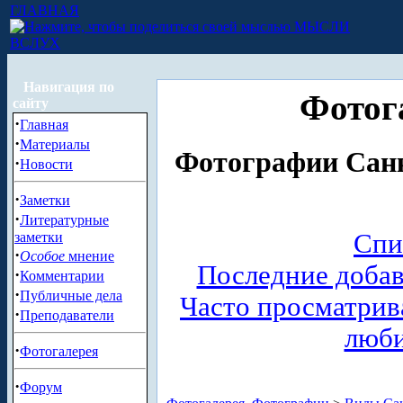
ГЛАВНАЯ
МЫСЛИ
ВСЛУХ
Навигация по
Фотог
сайту
·
Главная
·
Материалы
Фотографии Санк
·
Новости
·
Заметки
·
Литературные
Спи
заметки
·
Особое
мнение
Последние доба
·
Комментарии
·
Публичные дела
Часто просматри
·
Преподаватели
люб
·
Фотогалерея
·
Форум