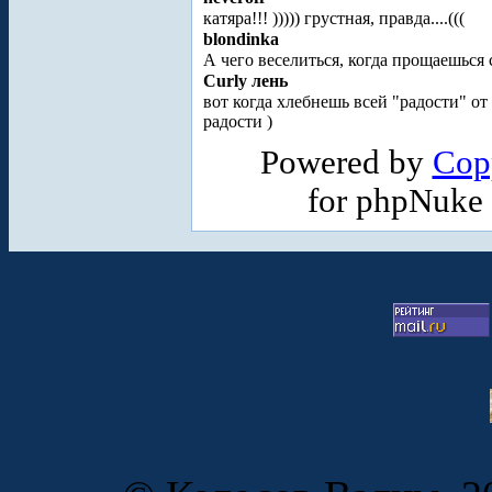
катяра!!! ))))) грустная, правда....(((
blondinka
А чего веселиться, когда прощаешься
Curly лень
вот когда хлебнешь всей "радости" о
радости
)
Powered by
Cop
for phpNuke