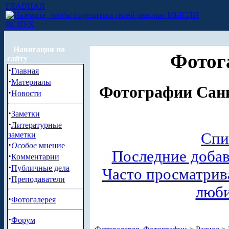
ГЛАВНАЯ
МЫСЛИ
ВСЛУХ
Навигация по
Фотог
сайту
·
Главная
·
Материалы
Фотографии Санк
·
Новости
·
Заметки
·
Литературные
Спи
заметки
·
Особое
мнение
Последние доба
·
Комментарии
·
Публичные дела
Часто просматри
·
Преподаватели
люб
·
Фотогалерея
·
Форум