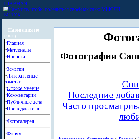
ГЛАВНАЯ
МЫСЛИ
ВСЛУХ
Навигация по
Фотог
сайту
·
Главная
·
Материалы
Фотографии Санк
·
Новости
·
Заметки
·
Литературные
Спи
заметки
·
Особое
мнение
Последние доба
·
Комментарии
·
Публичные дела
Часто просматри
·
Преподаватели
люб
·
Фотогалерея
·
Форум