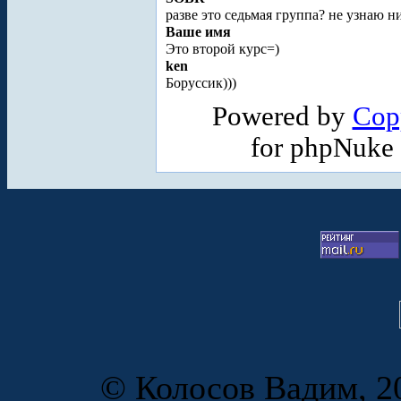
разве это седьмая группа? не узнаю н
Ваше имя
Это второй курс=)
ken
Боруссик)))
Powered by
Cop
for phpNuke
© Колосов Вадим, 20