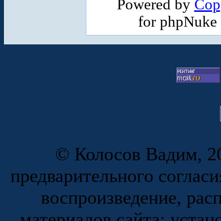
Powered by
Cop
for phpNuke
© Колосов Вадим, 20
предварительного согласи
воспроизведение, рас
материалов сайта; устан