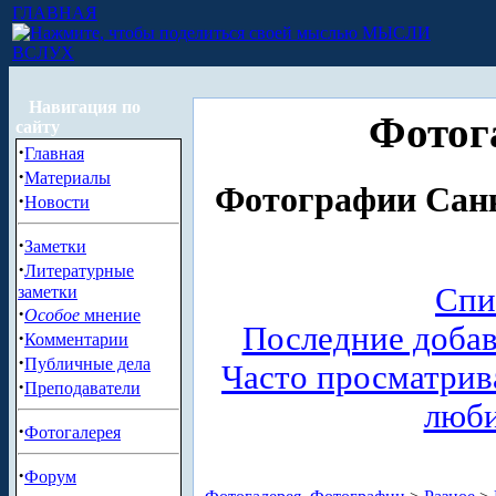
ГЛАВНАЯ
МЫСЛИ
ВСЛУХ
Навигация по
Фотог
сайту
·
Главная
·
Материалы
Фотографии Санк
·
Новости
·
Заметки
·
Литературные
Спи
заметки
·
Особое
мнение
Последние доба
·
Комментарии
·
Публичные дела
Часто просматри
·
Преподаватели
люб
·
Фотогалерея
·
Форум