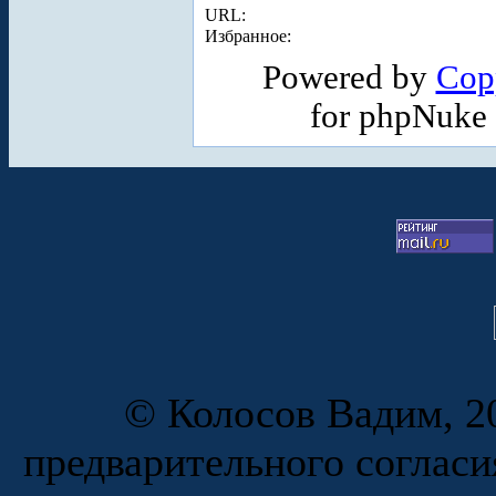
URL:
Избранное:
Powered by
Cop
for phpNuke
© Колосов Вадим, 20
предварительного согласи