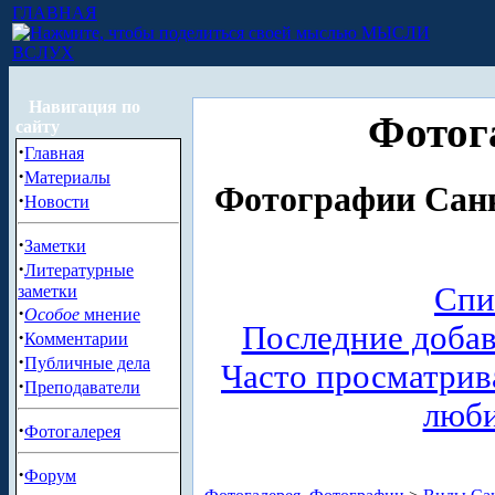
ГЛАВНАЯ
МЫСЛИ
ВСЛУХ
Навигация по
Фотог
сайту
·
Главная
·
Материалы
Фотографии Санк
·
Новости
·
Заметки
·
Литературные
Спи
заметки
·
Особое
мнение
Последние доба
·
Комментарии
·
Публичные дела
Часто просматри
·
Преподаватели
люб
·
Фотогалерея
·
Форум