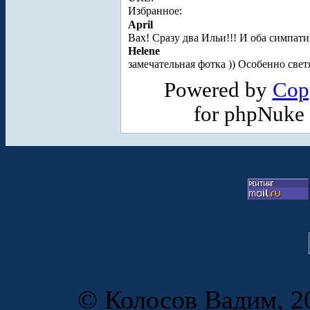
Избранное:
April
Вах! Сразу два Ильи!!! И оба симпат
Helene
замечательная фотка
)) Особенно свет
Powered by
Cop
for phpNuke
© Колосов Вадим, 20