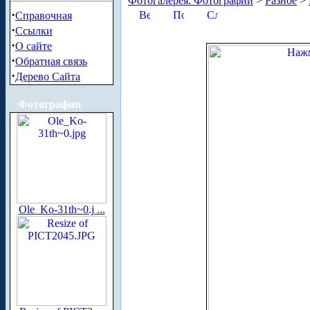
Фотогалерея. Фотографии
>
Разное
>
·
Справочная
·
Ссылки
·
О сайте
·
Обратная связь
·
Дерево Сайта
Фотографии
Ole_Ko-31th~0.j ...