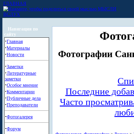
ГЛАВНАЯ
МЫСЛИ
ВСЛУХ
Навигация по
Фотог
сайту
·
Главная
·
Материалы
Фотографии Санк
·
Новости
·
Заметки
·
Литературные
Спи
заметки
·
Особое
мнение
Последние доба
·
Комментарии
·
Публичные дела
Часто просматри
·
Преподаватели
люб
·
Фотогалерея
·
Форум