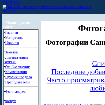
ГЛАВНАЯ
МЫСЛИ
ВСЛУХ
Навигация по
Фотог
сайту
·
Главная
·
Материалы
Фотографии Санк
·
Новости
·
Заметки
·
Литературные
Спи
заметки
·
Особое
мнение
Последние доба
·
Комментарии
·
Публичные дела
Часто просматри
·
Преподаватели
люб
·
Фотогалерея
·
Форум