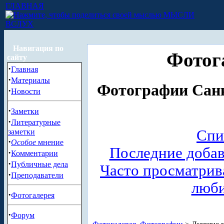
ГЛАВНАЯ
МЫСЛИ
ВСЛУХ
Навигация по
Фотог
сайту
·
Главная
·
Материалы
Фотографии Санк
·
Новости
·
Заметки
·
Литературные
Спи
заметки
·
Особое
мнение
Последние доба
·
Комментарии
·
Публичные дела
Часто просматри
·
Преподаватели
люб
·
Фотогалерея
·
Форум