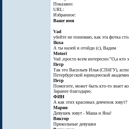
Показано:
URL:
Избранное:
Ваше имя
Vad
убейте не понимаю, как эта фотка ст
Iluxa
А ты налей и отойди (с), Вадим
Motori
Vad ,просто всем интересно:"О,а кто 
Петр
Так это Васильев Илья (СПбГУ), асп
Петербургской юриидческой академи
Петр
Помогите, может быть кто-то знает к
Заранее благодарю.
ФИН
А как этих красивых девченок зовут?
Мария
Девушек зовут - Маша и Яна!
Виктор
Прикольные девушки