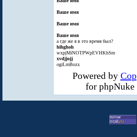
Ваше имя
Ваше имя
Ваше имя
Ваше имя
а где же я в это время был?
hihghoh
wxpjMiNOTPWpEVHKhSm
xvdjjojj
ogiLmBozx
Powered by
Cop
for phpNuke