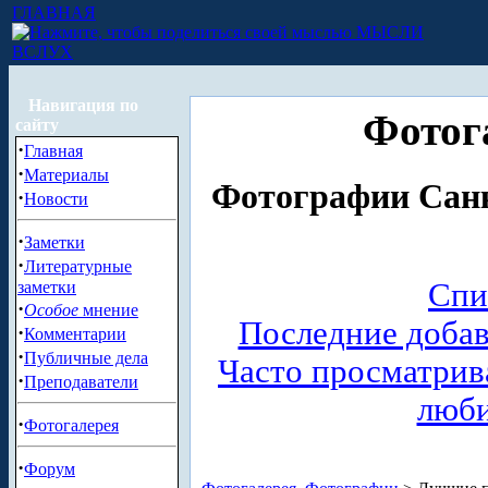
ГЛАВНАЯ
МЫСЛИ
ВСЛУХ
Навигация по
Фотог
сайту
·
Главная
·
Материалы
Фотографии Санк
·
Новости
·
Заметки
·
Литературные
Спи
заметки
·
Особое
мнение
Последние доба
·
Комментарии
·
Публичные дела
Часто просматри
·
Преподаватели
люб
·
Фотогалерея
·
Форум