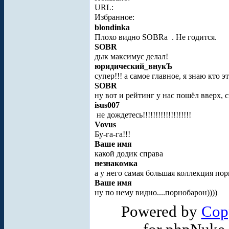
URL:
Избранное:
blondinka
Плохо видно SOBRa
. Не годится.
SOBR
дык максимус делал!
юридический_внукЪ
супер!!! а самое главное, я знаю кто это!
SOBR
ну вот и рейтинг у нас пошёл вверх, 
isus007
не дождетесь!!!!!!!!!!!!!!!!!!!
Vovus
Бу-га-га!!!
Ваше имя
какой додик справа
незнакомка
а у него самая большая коллекция пор
Ваше имя
ну по нему видно....порнобарон))))
Powered by
Cop