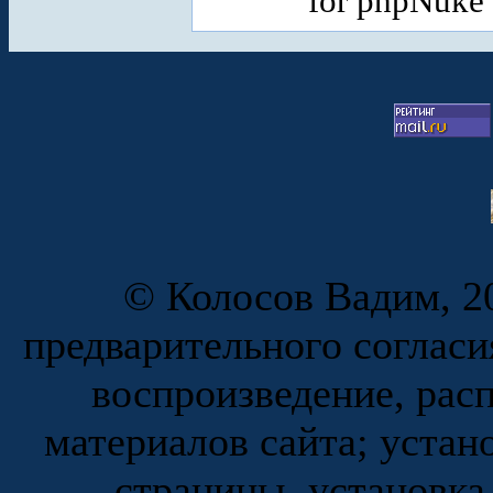
for phpNuke
© Колосов Вадим, 20
предварительного согласи
воспроизведение, рас
материалов сайта; устан
страницы, установка