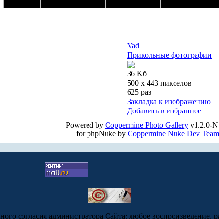
Vad
Прикольные фотографии
36 Kб
500 x 443 пикселов
625 раз
Закладка к изображению
Добавить в избранное
Powered by
Coppermine Photo Gallery
v1.2.0-N
for phpNuke by
Coppermine Nuke Dev Team
ьного согласия администратора Сайта: любое воспроизведение, р