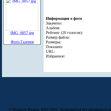
Информация о фото
Закачено:
Альбом:
Рейтинг (20 голосов):
IMG_0057.jpg
Размер файла:
Фото Галерея
Размеры:
Показано:
URL:
Избранное:
© Колосов Вадим, 2001-2011. Запрещается без предварител