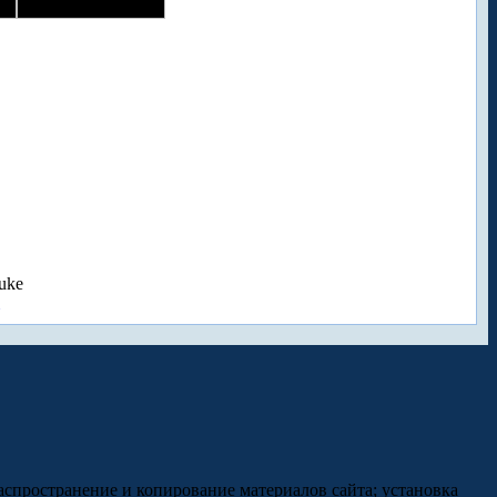
uke
аспространение и копирование материалов сайта; установка