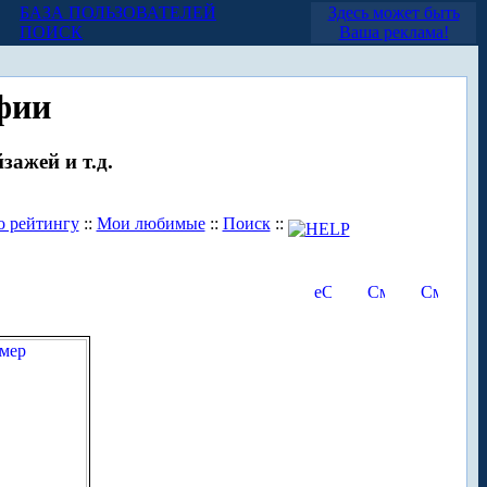
БАЗА ПОЛЬЗОВАТЕЛЕЙ
Здесь может быть
ПОИСК
Ваша реклама!
фии
зажей и т.д.
о рейтингу
::
Мои любимые
::
Поиск
::