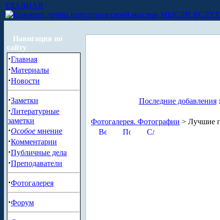
ГЛАВНАЯ
МЫСЛИ ВСЛУ
Навигация по
сайту
·
Главная
·
Материалы
·
Новости
·
Заметки
Последние добавления
·
Литературные
заметки
Фотогалерея. Фотографии
> Лучшие п
·
Особое
мнение
·
Комментарии
·
Публичные дела
·
Преподаватели
·
Фотогалерея
·
Форум