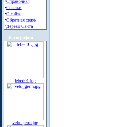
·
Справочная
·
Ссылки
·
О сайте
·
Обратная связь
·
Дерево Сайта
Фотографии
lebed01.jpg
velo_germ.jpg